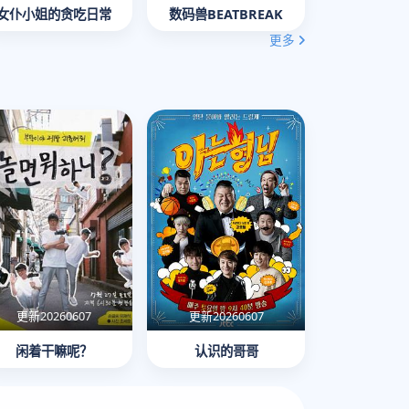
女仆小姐的贪吃日常
数码兽BEATBREAK
更多
更新20260607
更新20260607
闲着干嘛呢？
认识的哥哥