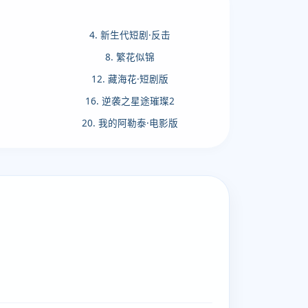
4. 新生代短剧·反击
8. 繁花似锦
12. 藏海花·短剧版
16. 逆袭之星途璀璨2
20. 我的阿勒泰·电影版