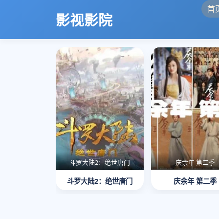
首
影视影院
斗罗大陆2：绝世唐门
庆余年 第二季
斗罗大陆2：绝世唐门
庆余年 第二季