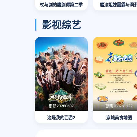
杖与剑的魔剑谭第二季
魔法姐妹露露与莉
影视综艺
更新20260607
更新200251122
这是我的西游2
京城美食地图