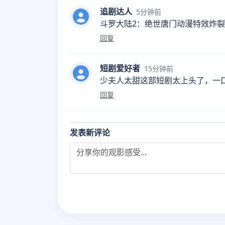
追剧达人
5分钟前
斗罗大陆2：绝世唐门动漫特效炸
回复
短剧爱好者
15分钟前
少夫人太甜这部短剧太上头了，一
回复
发表新评论